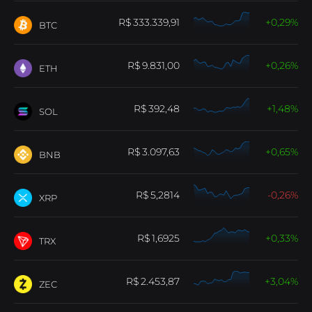
B8貿易
跟我們工作
使用基本和進階工具交易加密資產.
加入巴西比特幣的加密貨幣革命.
333.339,91
0,29
BTC
B8 Hub
Conheça mais sobre a nossa holding, que
9.831,00
0,26
B8穩定
讓自己接觸與金屬和強勢貨幣平價的安全貨幣.
impulsiona o mercado de tecnologia com
ETH
soluções inovadoras.
392,48
1,48
SOL
B8全球
快速安全地向國外出貨.
3.097,63
0,65
BNB
快買
輕鬆準確地簡化您的加密貨幣購買並安排重複週期.
5,2814
-0,26
XRP
Cobrar com Cripto
Receba pagamentos em
1,6925
0,33
criptoativos com conversão automática para reais.
TRX
2.453,87
3,04
ZEC
B8頁
使用您的加密資產支付水費、電費、稅金等。.