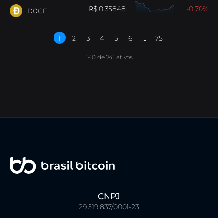
0,35848
-0,70
DOGE
B8包
透過包含趨勢資產的籃子實現投資多元化.
...
B8非處方藥
透過流動性、敏捷性和個人化服務協商高價
1-10 de 741 ativos
值.
SophIA
Uma inteligência artificial integrada ao
Telegram, que facilita suas operações financeiras.
Exposição EUA
Se exponha a valorização das
maiores empresas do mundo!
CNPJ
29.519.837/0001-23