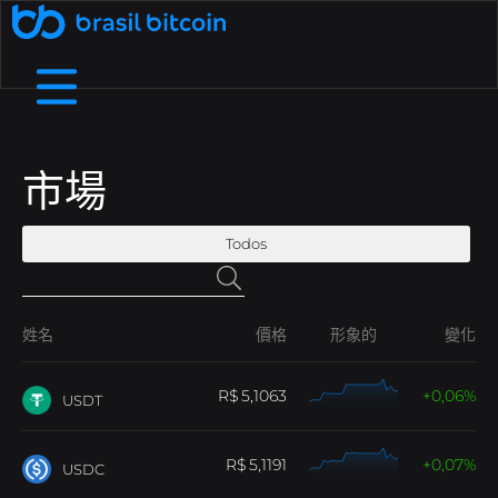
🤖 Ative a SophIA Plus: sua assessora cripto
了解更多
透過推薦賺取收入
透過向您的朋友推薦巴西比特幣來賺
B8支付
我們是誰
幫助中心
在實體企業和數位商店中使用加密貨幣進行支付.
詳細了解我們的結構、價值觀和目標
查看我們的常見問題中最常見的問題.
市場
取額外收入.
免費加密貨幣
B8非處方藥
透過流動性、敏捷性和個人化服務協商高價
在我們的應用程式上兌換加密貨幣，每天
Todos
費用和截止日期
接觸
您需要和我們談談嗎？發現我們的服務管道.
依靠大的流動限制和小額費用
賺取高達 1,000 雷亞爾.
值.
B8 Earn
B8 碳酸鈣
Rentabilize seus ativos digitais e receba
Ofereça negociação, depósitos e saques
姓名
價格
形象的
變化
部落格
了解加密貨幣世界並關注最新市場新聞.
renda passiva.
de dezenas de criptomoedas na sua empresa.
5,1063
0,06
USDT
Maximizada
B8 上市
增加對您資產的訪問，確保可信度、安全性和對
Realizar compras e vendas de
API
使用我們的 API 存取即時數據並自動執行交易.
criptomoedas maximizadas em até 100x.
您項目的訪問.
5,1191
0,07
USDC