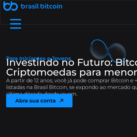
🤖 Ative a SophIA Plus: sua assessora cripto
了解更多
透過推薦賺取收入
透過向您的朋友推薦巴西比特幣來賺
B8支付
我們是誰
幫助中心
在實體企業和數位商店中使用加密貨幣進行支付.
詳細了解我們的結構、價值觀和目標
查看我們的常見問題中最常見的問題.
取額外收入.
Para Iniciantes e Jovens
Investindo no Futuro: Bitc
免費加密貨幣
B8非處方藥
透過流動性、敏捷性和個人化服務協商高價
在我們的應用程式上兌換加密貨幣，每天
Criptomoedas para menor
費用和截止日期
接觸
您需要和我們談談嗎？發現我們的服務管道.
依靠大的流動限制和小額費用
賺取高達 1,000 雷亞爾.
值.
A partir de 12 anos, você já pode comprar Bitcoin 
listadas na Brasil Bitcoin, se expondo ao mercado 
B8 Earn
B8 碳酸鈣
Rentabilize seus ativos digitais e receba
Ofereça negociação, depósitos e saques
última década desde jovem.
部落格
了解加密貨幣世界並關注最新市場新聞.
renda passiva.
de dezenas de criptomoedas na sua empresa.
Abra sua conta
Maximizada
B8 上市
增加對您資產的訪問，確保可信度、安全性和對
Realizar compras e vendas de
API
使用我們的 API 存取即時數據並自動執行交易.
criptomoedas maximizadas em até 100x.
您項目的訪問.