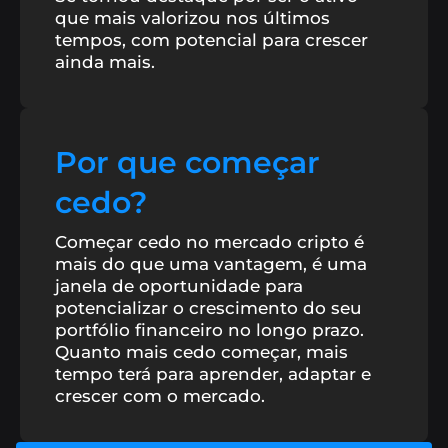
que mais valorizou nos últimos
tempos, com potencial para crescer
B8包
透過包含趨勢資產的籃子實現投資多元化.
ainda mais.
B8非處方藥
透過流動性、敏捷性和個人化服務協商高價
值.
Por que começar
SophIA
Uma inteligência artificial integrada ao
cedo?
Telegram, que facilita suas operações financeiras.
Começar cedo no mercado cripto é
mais do que uma vantagem, é uma
Exposição EUA
Se exponha a valorização das
janela de oportunidade para
maiores empresas do mundo!
potencializar o crescimento do seu
portfólio financeiro no longo prazo.
Quanto mais cedo começar, mais
tempo terá para aprender, adaptar e
crescer com o mercado.