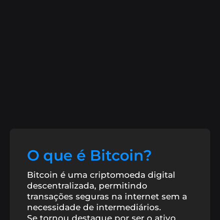
B8貿易
跟我們工作
使用基本和進階工具交易加密資產.
加入巴西比特幣的加密貨幣革命.
B8 Hub
Conheça mais sobre a nossa holding, que
B8穩定
讓自己接觸與金屬和強勢貨幣平價的安全貨幣.
impulsiona o mercado de tecnologia com
soluções inovadoras.
B8全球
快速安全地向國外出貨.
快買
輕鬆準確地簡化您的加密貨幣購買並安排重複週期.
O que é Bitcoin?
Cobrar com Cripto
Receba pagamentos em
criptoativos com conversão automática para reais.
Bitcoin é uma criptomoeda digital
descentralizada, permitindo
transações seguras na internet sem a
B8頁
使用您的加密資產支付水費、電費、稅金等。.
necessidade de intermediários.
Se tornou destaque por ser o ativo