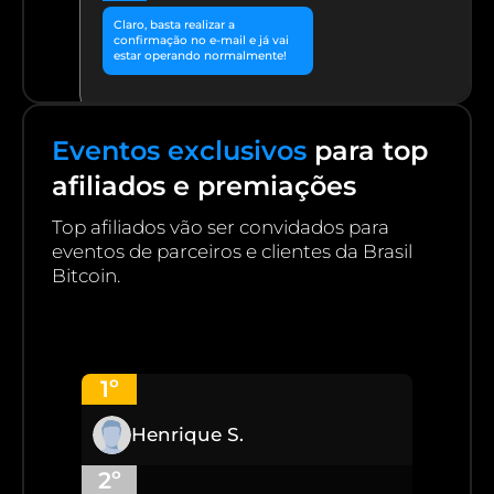
Claro, basta realizar a
confirmação no e-mail e já vai
estar operando normalmente!
Eventos exclusivos
para top
Obrigado deu certo aqui!
afiliados e premiações
Top afiliados vão ser convidados para
eventos de parceiros e clientes da Brasil
Bitcoin.
1º
Henrique S.
2º