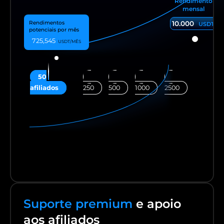
Rendimento
mensal
10.000
USDT
725,545
50
250
500
1000
2500
Suporte premium
e apoio
aos afiliados