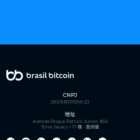
CNPJ
29.519.837/0001-23
地址
Avenida Roque Petroni Junior, 850
Torre Jaceru，17 樓 - 聖保羅