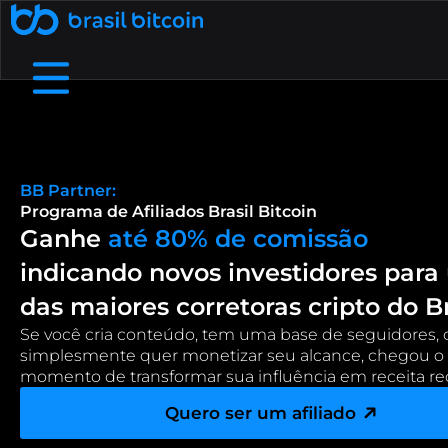
🤖 Ative a SophIA Plus: sua assessora cripto
了解更多
透過推薦賺取收入
透過向您的朋友推薦巴西比特幣來賺
B8支付
我們是誰
幫助中心
在實體企業和數位商店中使用加密貨幣進行支付.
詳細了解我們的結構、價值觀和目標
查看我們的常見問題中最常見的問題.
取額外收入.
BB 
Partner: 
Programa 
de 
Afiliados 
Brasil 
Bitcoin 
免費加密貨幣
B8非處方藥
透過流動性、敏捷性和個人化服務協商高價
在我們的應用程式上兌換加密貨幣，每天
費用和截止日期
接觸
您需要和我們談談嗎？發現我們的服務管道.
依靠大的流動限制和小額費用
Ganhe 
até 
80% 
de 
comissão 
賺取高達 1,000 雷亞爾.
值.
indicando 
novos 
investidores 
para 
B8 Earn
B8 碳酸鈣
Rentabilize seus ativos digitais e receba
Ofereça negociação, depósitos e saques
das 
maiores 
corretoras 
cripto 
do 
Br
部落格
了解加密貨幣世界並關注最新市場新聞.
renda passiva.
de dezenas de criptomoedas na sua empresa.
Se 
você 
cria 
conteúdo, 
tem 
uma 
base 
de 
seguidores, 
simplesmente 
quer 
monetizar 
seu 
alcance, 
chegou 
o 
Maximizada
B8 上市
momento 
de 
transformar 
sua 
influência 
em 
receita 
re
增加對您資產的訪問，確保可信度、安全性和對
Realizar compras e vendas de
API
使用我們的 API 存取即時數據並自動執行交易.
criptomoedas maximizadas em até 100x.
您項目的訪問.
Quero ser um afiliado