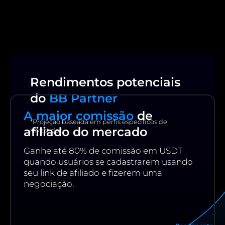
B8包
透過包含趨勢資產的籃子實現投資多元化.
B8非處方藥
透過流動性、敏捷性和個人化服務協商高價
值.
Rendimentos potenciais
do
BB Partner
SophIA
Uma inteligência artificial integrada ao
Telegram, que facilita suas operações financeiras.
A maior comissão
de
*Projeção baseada em perfis específicos de
afiliado do mercado
investidor
Exposição EUA
Se exponha a valorização das
maiores empresas do mundo!
Ganhe até 80% de comissão em USDT
quando usuários se cadastrarem usando
seu link de afiliado e fizerem uma
negociação.