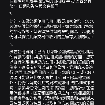
住證明照片及手持紙條的自拍照 手寫“巴西比特
幣”，日期和簽名與文件相同.
3.
此外，如果您想使用信用卡購買加密貨幣，您 您
必須提供您的銀行卡詳細資料。如果您想出售您
的加密貨幣，您必須提供您的 銀行訊息，以便我
們可以將從此類交易中收到的金額存入您的帳戶.
4.
檢查註冊資料：巴西比特幣保留驗證真實性和其
他資訊的權利 與您的註冊資訊相關的方面，您可
以自行決定拒絕您的註冊 根據收集到的資訊酌情
決定。這項檢查可以由其他公司、僱用的人員進
行 專門用於這些目的。為此，您的 CPF 或 CNPJ
號碼可能會與此類人員共用 公司。除其他資訊
外，我們保留向公共當局核實如何 法院和聯邦法
院、您參與任何性質的法律訴訟、您的身份 在信
用保護機構、國家和國際名單之前，例如國際刑
警組織發布的名單 以及特別指定國民和被封鎖人
員名單或類似名單，以及其他信息 關於您的公開