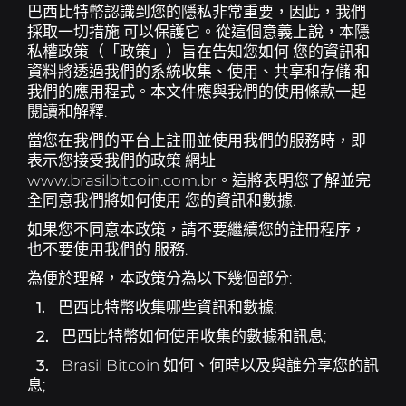
巴西比特幣認識到您的隱私非常重要，因此，我們
採取一切措施 可以保護它。從這個意義上說，本隱
B8包
透過包含趨勢資產的籃子實現投資多元化.
私權政策（「政策」）旨在告知您如何 您的資訊和
資料將透過我們的系統收集、使用、共享和存儲 和
我們的應用程式。本文件應與我們的使用條款一起
B8非處方藥
透過流動性、敏捷性和個人化服務協商高價
閱讀和解釋.
值.
當您在我們的平台上註冊並使用我們的服務時，即
表示您接受我們的政策 網址
SophIA
Uma inteligência artificial integrada ao
www.brasilbitcoin.com.br。這將表明您了解並完
Telegram, que facilita suas operações financeiras.
全同意我們將如何使用 您的資訊和數據.
如果您不同意本政策，請不要繼續您的註冊程序，
Exposição EUA
Se exponha a valorização das
也不要使用我們的 服務.
maiores empresas do mundo!
為便於理解，本政策分為以下幾個部分:
1.
巴西比特幣收集哪些資訊和數據;
2.
巴西比特幣如何使用收集的數據和訊息;
3.
Brasil Bitcoin 如何、何時以及與誰分享您的訊
息;