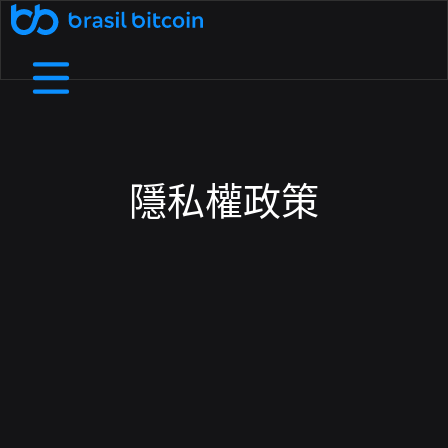
🤖 Ative a SophIA Plus: sua assessora cripto
了解更多
透過推薦賺取收入
透過向您的朋友推薦巴西比特幣來賺
B8支付
我們是誰
幫助中心
在實體企業和數位商店中使用加密貨幣進行支付.
詳細了解我們的結構、價值觀和目標
查看我們的常見問題中最常見的問題.
取額外收入.
隱私權政策
免費加密貨幣
B8非處方藥
透過流動性、敏捷性和個人化服務協商高價
在我們的應用程式上兌換加密貨幣，每天
費用和截止日期
接觸
您需要和我們談談嗎？發現我們的服務管道.
依靠大的流動限制和小額費用
賺取高達 1,000 雷亞爾.
值.
B8 Earn
B8 碳酸鈣
Rentabilize seus ativos digitais e receba
Ofereça negociação, depósitos e saques
部落格
了解加密貨幣世界並關注最新市場新聞.
renda passiva.
de dezenas de criptomoedas na sua empresa.
Maximizada
B8 上市
增加對您資產的訪問，確保可信度、安全性和對
Realizar compras e vendas de
API
使用我們的 API 存取即時數據並自動執行交易.
criptomoedas maximizadas em até 100x.
您項目的訪問.