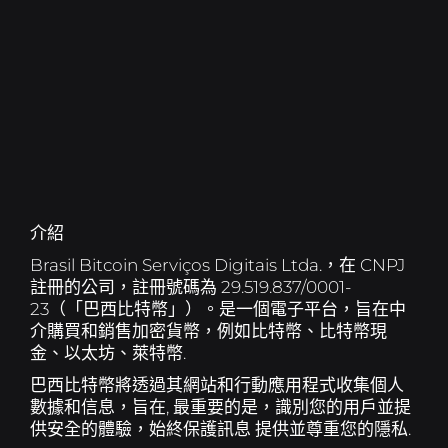
B8貿易
跟我們工作
使用基本和進階工具交易加密資產.
加入巴西比特幣的加密貨幣革命.
B8 Hub
Conheça mais sobre a nossa holding, que
B8穩定
讓自己接觸與金屬和強勢貨幣平價的安全貨幣.
impulsiona o mercado de tecnologia com
soluções inovadoras.
B8全球
快速安全地向國外出貨.
介紹
快買
輕鬆準確地簡化您的加密貨幣購買並安排重複週期.
Brasil Bitcoin Serviços Digitais Ltda.，在 CNPJ
註冊的公司，註冊號碼為 29.519.837/0001-
23（「巴西比特幣」）。是一個電子平台，旨在中
Cobrar com Cripto
Receba pagamentos em
介購買和銷售加密貨幣，例如比特幣、比特幣現
criptoativos com conversão automática para reais.
金、以太坊、萊特幣.
巴西比特幣將透過其網站和行動應用程式收集個人
數據和信息，旨在, 最重要的是，識別您的用戶並提
B8頁
使用您的加密資產支付水費、電費、稅金等。.
供安全的體驗，始終保護訊息 提供並尊重您的隱私.