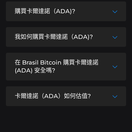
購買卡爾達諾（ADA)?
巴西比特幣是巴西最好、最不官僚的加密貨幣
我如何購買卡爾達諾（ADA)?
經紀商，您只需幾分鐘即可購買卡爾達諾.
購買卡爾達諾非常簡單，只需
在巴西比特幣創
在 Brasil Bitcoin 購買卡爾達諾
建您的帳戶
，存入 10 雷亞爾起，然後輕鬆敏
捷地開始交易卡爾達諾.
(ADA) 安全嗎?
總的來說，巴西比特幣最大的原則是用戶的安
卡爾達諾（ADA）如何估值?
全，這就是為什麼其資產受到冷錢包的保護，
避免任何類型的事件，並保證所有交易價值的
完全安全。.
卡爾達諾和其他加密貨幣的價格是透過供需來
評估的，也就是說，如果卡爾達諾的需求量很
大，那麼加密資產的增值幅度就越大。.