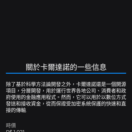
B8貿易
跟我們工作
使用基本和進階工具交易加密資產.
加入巴西比特幣的加密貨幣革命.
B8 Hub
Conheça mais sobre a nossa holding, que
B8穩定
讓自己接觸與金屬和強勢貨幣平價的安全貨幣.
impulsiona o mercado de tecnologia com
soluções inovadoras.
B8全球
快速安全地向國外出貨.
關於卡爾達諾的一些信息
快買
輕鬆準確地簡化您的加密貨幣購買並安排重複週期.
除了基於科學方法論開發之外，卡爾達諾還是一個開源
項目，分層開發，用於運行世界各地公司、消費者和政
Cobrar com Cripto
Receba pagamentos em
府使用的金融應用程式。然而，它可以用於以數位方式
criptoativos com conversão automática para reais.
發送和接收資金，從而保證受加密系統保護的快速和直
接的傳輸.
B8頁
使用您的加密資產支付水費、電費、稅金等。.
時價