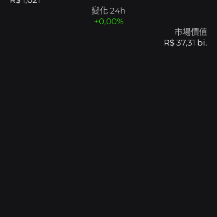
R$ 1,021
變化 24h
B8包
透過包含趨勢資產的籃子實現投資多元化.
市場價值
R$ 37,31 bi.
B8非處方藥
透過流動性、敏捷性和個人化服務協商高價
值.
SophIA
Uma inteligência artificial integrada ao
Telegram, que facilita suas operações financeiras.
Exposição EUA
Se exponha a valorização das
maiores empresas do mundo!