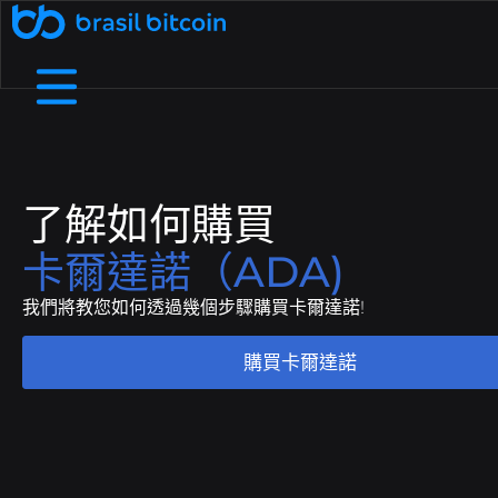
🤖 Ative a SophIA Plus: sua assessora cripto
了解更多
透過推薦賺取收入
透過向您的朋友推薦巴西比特幣來賺
B8支付
我們是誰
幫助中心
在實體企業和數位商店中使用加密貨幣進行支付.
詳細了解我們的結構、價值觀和目標
查看我們的常見問題中最常見的問題.
取額外收入.
了解如何購買
免費加密貨幣
B8非處方藥
透過流動性、敏捷性和個人化服務協商高價
在我們的應用程式上兌換加密貨幣，每天
費用和截止日期
接觸
您需要和我們談談嗎？發現我們的服務管道.
依靠大的流動限制和小額費用
卡爾達諾（ADA)
賺取高達 1,000 雷亞爾.
值.
我們將教您如何透過幾個步驟購買卡爾達諾!
B8 Earn
B8 碳酸鈣
Rentabilize seus ativos digitais e receba
Ofereça negociação, depósitos e saques
部落格
了解加密貨幣世界並關注最新市場新聞.
renda passiva.
de dezenas de criptomoedas na sua empresa.
購買卡爾達諾
Maximizada
B8 上市
增加對您資產的訪問，確保可信度、安全性和對
Realizar compras e vendas de
API
使用我們的 API 存取即時數據並自動執行交易.
criptomoedas maximizadas em até 100x.
您項目的訪問.