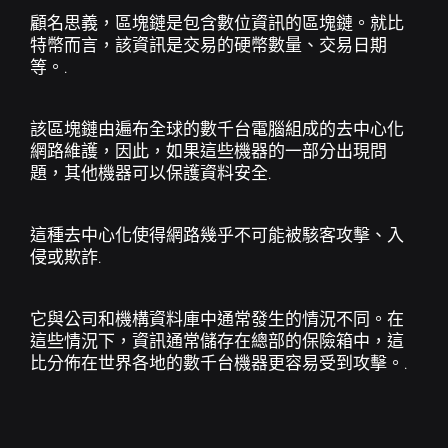
顧名思義，區塊鏈是包含數位資訊的區塊鏈。就比
B8包
特幣而言，該資訊是交易的硬幣數量、交易日期
透過包含趨勢資產的籃子實現投資多元化.
等。.
B8非處方藥
透過流動性、敏捷性和個人化服務協商高價
該區塊鏈由遍布全球的數千台電腦組成的去中心化
值.
網路維護，因此，如果這些機器的一部分出現問
題，其他機器可以保護資料安全.
SophIA
Uma inteligência artificial integrada ao
Telegram, que facilita suas operações financeiras.
這種去中心化使得網路幾乎不可能被駭客攻擊、入
侵或欺詐.
Exposição EUA
Se exponha a valorização das
maiores empresas do mundo!
它與公司和機構資料庫中通常發生的情況不同。在
這些情況下，資訊通常儲存在總部的保險箱中，這
比分佈在世界各地的數千台機器更容易受到攻擊。.