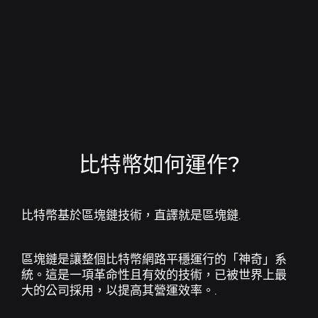
B8貿易
跟我們工作
使用基本和進階工具交易加密資產.
加入巴西比特幣的加密貨幣革命.
B8 Hub
Conheça mais sobre a nossa holding, que
B8穩定
讓自己接觸與金屬和強勢貨幣平價的安全貨幣.
impulsiona o mercado de tecnologia com
soluções inovadoras.
B8全球
快速安全地向國外出貨.
比特幣如何運作?
快買
輕鬆準確地簡化您的加密貨幣購買並安排重複週期.
比特幣基於區塊鏈技術，直譯就是區塊鏈.
Cobrar com Cripto
Receba pagamentos em
criptoativos com conversão automática para reais.
區塊鏈是讓整個比特幣網路平穩運行的「神奇」系
統。這是一項革命性且有效的技術，已被世界上最
大的公司採用，以提高其營運效率。.
B8頁
使用您的加密資產支付水費、電費、稅金等。.