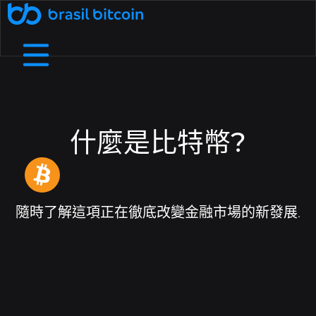
🤖 Ative a SophIA Plus: sua assessora cripto
了解更多
透過推薦賺取收入
透過向您的朋友推薦巴西比特幣來賺
B8支付
我們是誰
幫助中心
在實體企業和數位商店中使用加密貨幣進行支付.
詳細了解我們的結構、價值觀和目標
查看我們的常見問題中最常見的問題.
取額外收入.
什麼是比特幣?
免費加密貨幣
B8非處方藥
透過流動性、敏捷性和個人化服務協商高價
在我們的應用程式上兌換加密貨幣，每天
費用和截止日期
接觸
您需要和我們談談嗎？發現我們的服務管道.
依靠大的流動限制和小額費用
賺取高達 1,000 雷亞爾.
值.
B8 Earn
B8 碳酸鈣
Rentabilize seus ativos digitais e receba
Ofereça negociação, depósitos e saques
隨時了解這項正在徹底改變金融市場的新發展.
部落格
了解加密貨幣世界並關注最新市場新聞.
renda passiva.
de dezenas de criptomoedas na sua empresa.
Maximizada
B8 上市
增加對您資產的訪問，確保可信度、安全性和對
Realizar compras e vendas de
API
使用我們的 API 存取即時數據並自動執行交易.
criptomoedas maximizadas em até 100x.
您項目的訪問.