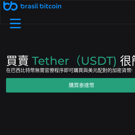
🤖 Ative a SophIA Plus: sua assessora cripto
了解更多
透過推薦賺取收入
透過向您的朋友推薦巴西比特幣來賺
B8支付
我們是誰
幫助中心
在實體企業和數位商店中使用加密貨幣進行支付.
詳細了解我們的結構、價值觀和目標
查看我們的常見問題中最常見的問題.
取額外收入.
買賣
Tether（USDT)
很
免費加密貨幣
B8非處方藥
透過流動性、敏捷性和個人化服務協商高價
在我們的應用程式上兌換加密貨幣，每天
費用和截止日期
接觸
您需要和我們談談嗎？發現我們的服務管道.
依靠大的流動限制和小額費用
在巴西比特幣無需官僚程序即可購買與美元配對的加密貨幣!
賺取高達 1,000 雷亞爾.
值.
購買泰達幣
B8 Earn
B8 碳酸鈣
Rentabilize seus ativos digitais e receba
Ofereça negociação, depósitos e saques
部落格
了解加密貨幣世界並關注最新市場新聞.
renda passiva.
de dezenas de criptomoedas na sua empresa.
Maximizada
B8 上市
增加對您資產的訪問，確保可信度、安全性和對
Realizar compras e vendas de
API
使用我們的 API 存取即時數據並自動執行交易.
criptomoedas maximizadas em até 100x.
您項目的訪問.