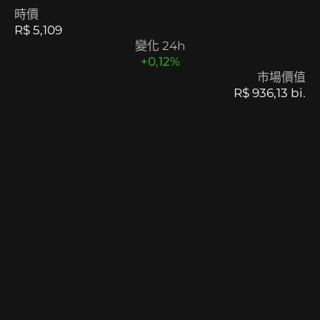
時價
R$ 5,109
B8包
透過包含趨勢資產的籃子實現投資多元化.
變化 24h
市場價值
B8非處方藥
透過流動性、敏捷性和個人化服務協商高價
R$ 936,13 bi.
值.
SophIA
Uma inteligência artificial integrada ao
Telegram, que facilita suas operações financeiras.
Exposição EUA
Se exponha a valorização das
maiores empresas do mundo!