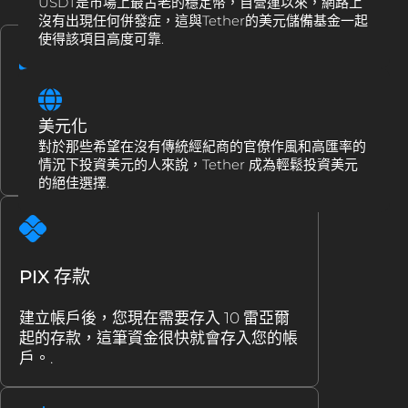
USDT是市場上最古老的穩定幣，自營運以來，網路上
沒有出現任何併發症，這與Tether的美元儲備基金一起
使得該項目高度可靠.
在巴西比特幣創建一個帳戶
美元化
要接觸數位美元，只需
對於那些希望在沒有傳統經紀商的官僚作風和高匯率的
在巴西比特幣創
情況下投資美元的人來說，Tether 成為輕鬆投資美元
建一個帳戶
，整個過程不到 2 分鐘.
的絕佳選擇.
PIX 存款
建立帳戶後，您現在需要存入 10 雷亞爾
起的存款，這筆資金很快就會存入您的帳
戶。.