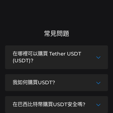
常見問題
在哪裡可以購買 Tether USDT
(USDT)?
透過安全的加密貨幣經紀人，例如巴西最好的
我如何購買USDT?
經紀人巴西比特幣.
購買 Tether 非常簡單快捷，只需幾分鐘。只
在巴西比特幣購買USDT安全嗎?
需在 Brasil Bitcoin 建立您的帳戶，透過 PIX
存款 10 雷亞爾起即可開始交易.