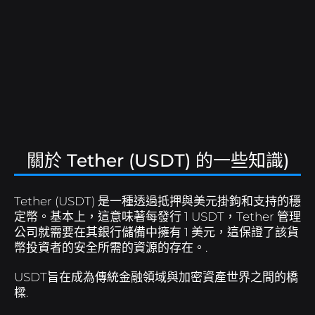
B8貿易
跟我們工作
使用基本和進階工具交易加密資產.
加入巴西比特幣的加密貨幣革命.
B8 Hub
Conheça mais sobre a nossa holding, que
B8穩定
讓自己接觸與金屬和強勢貨幣平價的安全貨幣.
impulsiona o mercado de tecnologia com
soluções inovadoras.
B8全球
快速安全地向國外出貨.
關於 Tether (USDT) 的一些知識)
快買
輕鬆準確地簡化您的加密貨幣購買並安排重複週期.
Tether (USDT) 是一種透過抵押與美元掛鉤和支持的穩
定幣。基本上，這意味著每發行 1 USDT，Tether 管理
Cobrar com Cripto
Receba pagamentos em
公司就需要在其銀行儲備中擁有 1 美元，這保證了該貨
criptoativos com conversão automática para reais.
幣投資者的安全所需的資源的存在。.
USDT旨在成為傳統金融領域與加密資產世界之間的橋
B8頁
使用您的加密資產支付水費、電費、稅金等。.
樑.