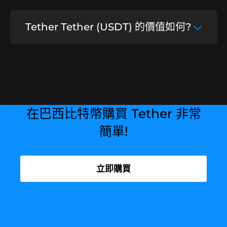
是的，我們使用多家銀行使用的安全演算法，
Tether Tether (USDT) 的價值如何?
此外還將您的加密貨幣保存在冷錢包中，從而
避免任何類型的複雜情況。.
Tether USDT 的價值會根據美元的價格而變
化。作為穩定幣，USDT 的價格將與美元完全
保持.
在巴西比特幣購買 Tether 非常
簡單!
立即購買