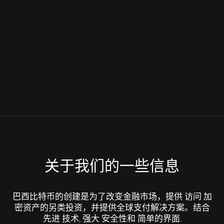
B8贸易
跟我们工作
使用基本和高级工具交易加密资产.
加入巴西比特币的加密货币革命.
B8 Hub
Conheça mais sobre a nossa holding, que
B8稳定
让自己接触与金属和强势货币平价的安全货币.
impulsiona o mercado de tecnologia com
soluções inovadoras.
B8全球
快速安全地向国外发货.
快买
轻松准确地简化您的加密货币购买并安排重复周期.
关于我们的一些信息
Cobrar com Cripto
Receba pagamentos em
criptoativos com conversão automática para reais.
巴西比特币的创建是为了改变金融市场，提供
访问
加
B8页
使用您的加密资产支付水、电、税等。.
密资产的另类投资，并提供全球支付解决方案。结合
先进
技术,
强大
安全性和
简单的界面
.