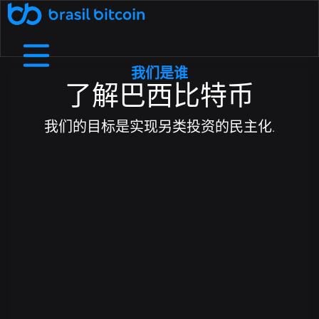
🤖 Ative a SophIA Plus: sua assessora cripto
我们是谁
了解更多
了解巴西比特币
通过推荐赚取收入
通过向您的朋友推荐巴西比特币来赚
B8支付
我们是谁
帮助中心
在实体企业和数字商店中使用加密货币进行支付.
详细了解我们的结构、价值观和目标
查看我们的常见问题解答中最常见的问题.
取额外收入.
我们的目标是实现另类投资的民主化.
免费加密货币
B8非处方药
通过流动性、敏捷性和个性化服务协商高价
在我们的应用程序上兑换加密货币，每天
费用和截止日期
接触
您需要和我们谈谈吗？探索我们的服务渠道.
依靠大的流动限制和小额费用
赚取高达 1,000 雷亚尔.
值.
B8 Earn
B8 碳酸钙
Rentabilize seus ativos digitais e receba
Ofereça negociação, depósitos e saques
博客
了解加密货币世界并关注最新市场新闻.
renda passiva.
de dezenas de criptomoedas na sua empresa.
Maximizada
B8 上市
增加对您资产的访问，确保可信度、安全性和对
Realizar compras e vendas de
API
使用我们的 API 访问实时数据并自动执行交易.
criptomoedas maximizadas em até 100x.
您项目的访问.