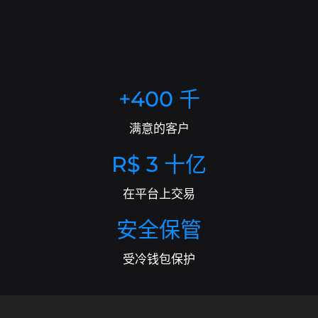
B8包
通过包含趋势资产的篮子实现投资多元化.
B8非处方药
通过流动性、敏捷性和个性化服务协商高价
+400 千
值.
满意的客户
SophIA
Uma inteligência artificial integrada ao
Telegram, que facilita suas operações financeiras.
R$ 3 十亿
Exposição EUA
Se exponha a valorização das
在平台上交易
maiores empresas do mundo!
安全保管
受冷钱包保护