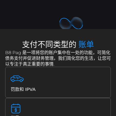
B8贸易
跟我们工作
使用基本和高级工具交易加密资产.
加入巴西比特币的加密货币革命.
B8 Hub
Conheça mais sobre a nossa holding, que
B8稳定
让自己接触与金属和强势货币平价的安全货币.
impulsiona o mercado de tecnologia com
soluções inovadoras.
支付不同类型的
账单
B8全球
快速安全地向国外发货.
B8 Pag 是一项将您的账户集中在一处的功能，可简化
债务支付并促进财务管理。我们简化您的生活，让您可
以专注于真正重要的事情.
快买
轻松准确地简化您的加密货币购买并安排重复周期.
Cobrar com Cripto
Receba pagamentos em
罚款和 IPVA
criptoativos com conversão automática para reais.
B8页
使用您的加密资产支付水、电、税等。.