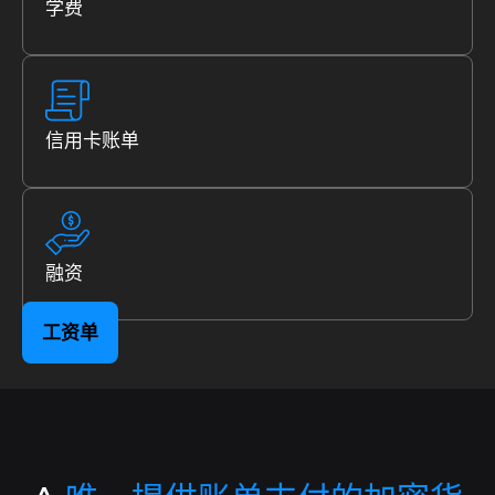
学费
B8包
通过包含趋势资产的篮子实现投资多元化.
B8非处方药
通过流动性、敏捷性和个性化服务协商高价
信用卡账单
值.
SophIA
Uma inteligência artificial integrada ao
Telegram, que facilita suas operações financeiras.
融资
Exposição EUA
Se exponha a valorização das
maiores empresas do mundo!
工资单