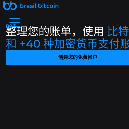
🤖 Ative a SophIA Plus: sua assessora cripto
B8页
整理您的账单，使用
比特
了解更多
和 +40 种加密货币支付
通过推荐赚取收入
通过向您的朋友推荐巴西比特币来赚
B8支付
我们是谁
帮助中心
在实体企业和数字商店中使用加密货币进行支付.
详细了解我们的结构、价值观和目标
查看我们的常见问题解答中最常见的问题.
取额外收入.
创建您的免费帐户
免费加密货币
B8非处方药
通过流动性、敏捷性和个性化服务协商高价
在我们的应用程序上兑换加密货币，每天
费用和截止日期
接触
您需要和我们谈谈吗？探索我们的服务渠道.
依靠大的流动限制和小额费用
赚取高达 1,000 雷亚尔.
值.
B8 Earn
B8 碳酸钙
Rentabilize seus ativos digitais e receba
Ofereça negociação, depósitos e saques
博客
了解加密货币世界并关注最新市场新闻.
renda passiva.
de dezenas de criptomoedas na sua empresa.
Maximizada
B8 上市
增加对您资产的访问，确保可信度、安全性和对
Realizar compras e vendas de
API
使用我们的 API 访问实时数据并自动执行交易.
criptomoedas maximizadas em até 100x.
您项目的访问.