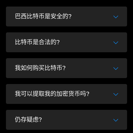
巴西比特币是安全的?
Sim, a Brasil Bitcoin utiliza algoritmos de
比特币是合法的?
banco para garantir a segurança dos
dados e a custódia dos clientes, sendo
uma das únicas corretoras com parceria
Sim, a compra e venda de Bitcoin é legal
junto ao COAF e que segue as normas da
我如何购买比特币?
no Brasil. Inclusive, sendo reconhecida por
Receita Federal.
grandes órgãos governamentais como
Banco Central, CVM e Receita Federal.
看看
como comprar Bitcoin aqui
, 比你想
我可以提取我的加密货币吗?
象的简单得多!
Sim! Diferente de outras corretoras ou
仍存疑虑?
bancos, na Brasil Bitcoin você pode
comprar
并提取
suas criptomoedas para