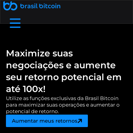
🤖 Ative a SophIA Plus: sua assessora cripto
了解更多
通过推荐赚取收入
通过向您的朋友推荐巴西比特币来赚
B8支付
我们是谁
帮助中心
在实体企业和数字商店中使用加密货币进行支付.
详细了解我们的结构、价值观和目标
查看我们的常见问题解答中最常见的问题.
取额外收入.
Maximize suas
negociações e aumente
免费加密货币
B8非处方药
通过流动性、敏捷性和个性化服务协商高价
在我们的应用程序上兑换加密货币，每天
费用和截止日期
接触
您需要和我们谈谈吗？探索我们的服务渠道.
依靠大的流动限制和小额费用
赚取高达 1,000 雷亚尔.
值.
seu retorno potencial em
até 100x!
B8 Earn
B8 碳酸钙
Rentabilize seus ativos digitais e receba
Ofereça negociação, depósitos e saques
博客
了解加密货币世界并关注最新市场新闻.
renda passiva.
de dezenas de criptomoedas na sua empresa.
Utilize as funções exclusivas da Brasil Bitcoin
para maximizar suas operações e aumentar o
potencial de retorno.
Maximizada
B8 上市
增加对您资产的访问，确保可信度、安全性和对
Realizar compras e vendas de
API
使用我们的 API 访问实时数据并自动执行交易.
criptomoedas maximizadas em até 100x.
您项目的访问.
Aumentar meus retornos