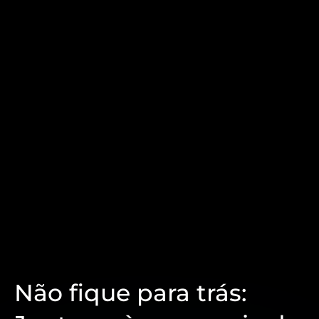
onde quiser,
无限制
!
Acesse a nossa central de ajuda para
encontrar as perguntas e respostas mais
comuns
clique aqui
para ser direcionado
à tela de FAQ.
Não fique para trás: