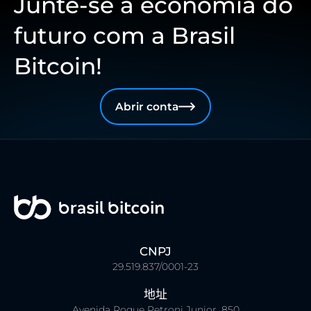
Junte-se à economia do
futuro com a Brasil
Bitcoin!
Abrir conta
CNPJ
29.519.837/0001-23
地址
Avenida Roque Petroni Junior, 850