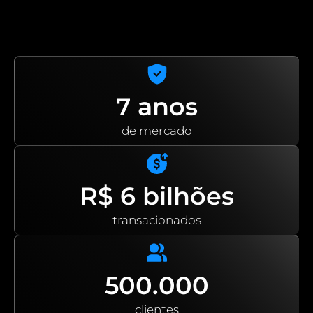
B8贸易
跟我们工作
使用基本和高级工具交易加密资产.
加入巴西比特币的加密货币革命.
B8 Hub
Conheça mais sobre a nossa holding, que
B8稳定
让自己接触与金属和强势货币平价的安全货币.
impulsiona o mercado de tecnologia com
soluções inovadoras.
7 anos
B8全球
快速安全地向国外发货.
de mercado
快买
轻松准确地简化您的加密货币购买并安排重复周期.
R$ 6 bilhões
transacionados
Cobrar com Cripto
Receba pagamentos em
criptoativos com conversão automática para reais.
500.000
B8页
使用您的加密资产支付水、电、税等。.
clientes