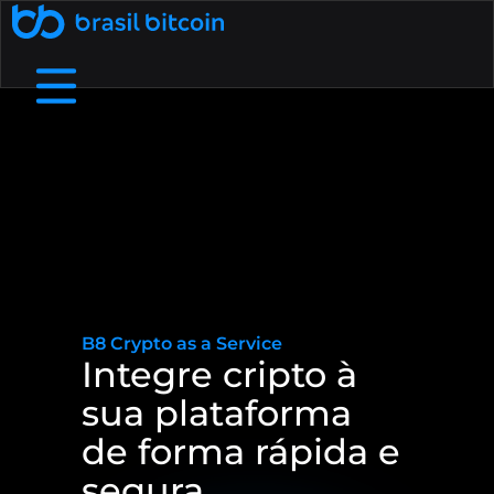
🤖 Ative a SophIA Plus: sua assessora cripto
了解更多
通过推荐赚取收入
通过向您的朋友推荐巴西比特币来赚
B8支付
我们是谁
帮助中心
在实体企业和数字商店中使用加密货币进行支付.
详细了解我们的结构、价值观和目标
查看我们的常见问题解答中最常见的问题.
取额外收入.
免费加密货币
B8非处方药
通过流动性、敏捷性和个性化服务协商高价
在我们的应用程序上兑换加密货币，每天
费用和截止日期
接触
您需要和我们谈谈吗？探索我们的服务渠道.
依靠大的流动限制和小额费用
赚取高达 1,000 雷亚尔.
值.
B8 Earn
B8 碳酸钙
Rentabilize seus ativos digitais e receba
Ofereça negociação, depósitos e saques
博客
了解加密货币世界并关注最新市场新闻.
B8 
Crypto 
as 
a 
Service 
renda passiva.
de dezenas de criptomoedas na sua empresa.
Integre 
cripto 
à 
sua 
plataforma 
Maximizada
B8 上市
增加对您资产的访问，确保可信度、安全性和对
Realizar compras e vendas de
API
使用我们的 API 访问实时数据并自动执行交易.
criptomoedas maximizadas em até 100x.
您项目的访问.
de 
forma 
rápida 
e 
segura. 