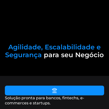
mhole
W
c Network
ZBCN
KY
eX Tokenized bStock
SPCXB
Agilidade, Escalabilidade e
Segurança
para seu Negócio
m
GRAM
rliquid
HYPE
ter
LIT
h
ZEC
Solução pronta para bancos, fintechs, e-
commerces e startups.