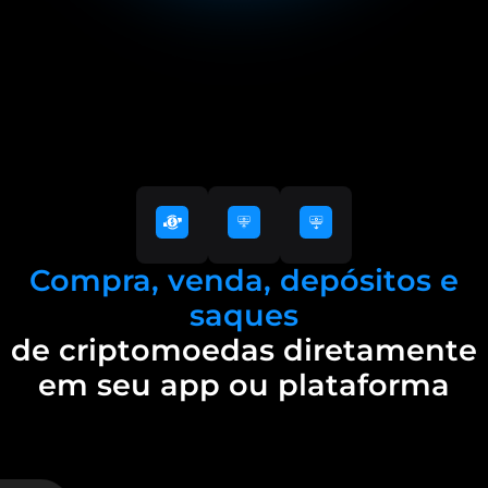
B8包
通过包含趋势资产的篮子实现投资多元化.
B8非处方药
通过流动性、敏捷性和个性化服务协商高价
值.
SophIA
Uma inteligência artificial integrada ao
Telegram, que facilita suas operações financeiras.
Compra, venda, depósitos e
Exposição EUA
Se exponha a valorização das
saques
maiores empresas do mundo!
de criptomoedas diretamente
em seu app ou plataforma