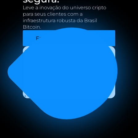
B8贸易
跟我们工作
使用基本和高级工具交易加密资产.
加入巴西比特币的加密货币革命.
Leve 
a 
inovação 
do 
universo 
cripto 
para 
seus 
clientes 
com 
a 
infraestrutura 
robusta 
da 
Brasil 
B8 Hub
Conheça mais sobre a nossa holding, que
Bitcoin. 
B8稳定
让自己接触与金属和强势货币平价的安全货币.
impulsiona o mercado de tecnologia com
soluções inovadoras.
Falar com especialista
B8全球
快速安全地向国外发货.
快买
轻松准确地简化您的加密货币购买并安排重复周期.
Cobrar com Cripto
Receba pagamentos em
criptoativos com conversão automática para reais.
B8页
使用您的加密资产支付水、电、税等。.