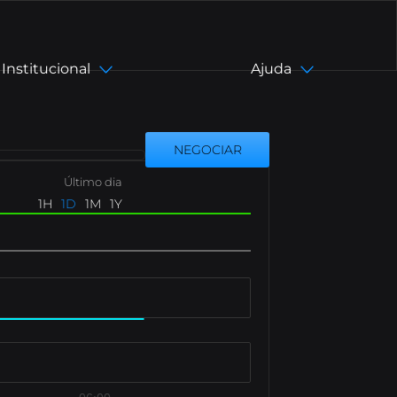
Institucional
Ajuda
asil)
pt-BR
Último dia
1H
1D
1M
1Y
en
zh-CN
zh-TW
es