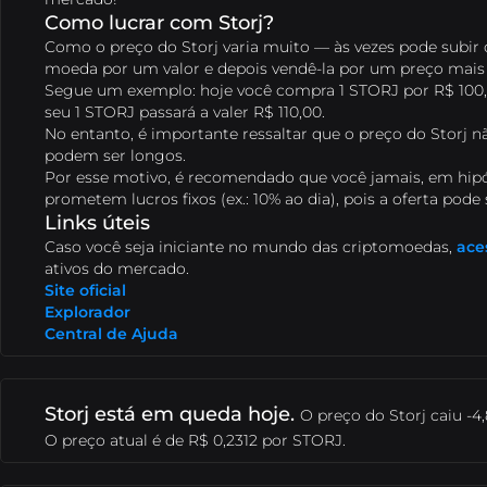
B8 Hub
Conheça mais sobre a nossa holding,
B8 Global
Realize remessas para o exterior com
Como lucrar com Storj?
que impulsiona o mercado de tecnologia com
agilidade e segurança.
Como o preço do Storj varia muito — às vezes pode subir 
soluções inovadoras.
moeda por um valor e depois vendê-la por um preço mais 
Segue um exemplo: hoje você compra 1 STORJ por R$ 100,0
Compra Rápida
Simplifique suas compras de
seu 1 STORJ passará a valer R$ 110,00.
cripto e programe recorrências com facilidade e
No entanto, é importante ressaltar que o preço do Storj n
precisão.
podem ser longos.
Por esse motivo, é recomendado que você
Cobrar com Cripto
jamais, em hip
Receba pagamentos em
prometem lucros fixos (ex.: 10% ao dia), pois a oferta pode
criptoativos com conversão automática para
Links úteis
reais.
Caso você seja iniciante no mundo das criptomoedas,
ace
ativos do mercado.
Site oficial
Explorador
Central de Ajuda
Storj está em queda hoje.
O preço do Storj caiu -4
O preço atual é de R$ 0,2312 por STORJ.