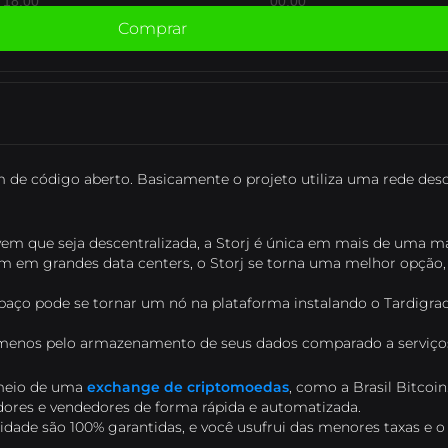
18:00
18:00
00:00
00:00
Comprar
한국어
e código aberto. Basicamente o projeto utiliza uma rede desce
que seja descentralizada, a Storj é única em mais de uma man
em grandes data centers, o Storj se torna uma melhor opção,
paço pode se tornar um nó na plataforma instalando o Tardigrad
 menos pelo armazenamento de seus dados comparado a serviços 
 meio de uma
exchange de criptomoedas
, como a Brasil Bitcoi
res e vendedores de forma rápida e automatizada.
acidade são 100% garantidas, e você usufrui das menores taxas e 