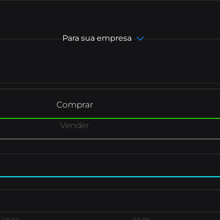
Para sua empresa
Portugues (Br
Comprar
English
Vender
简体中文
繁體中文
Español