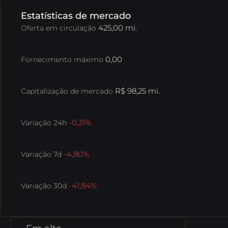
B8 Pag
Utilize seus criptoativos para pagar
Estatísticas de mercado
contas de água, luz, tributos, etc.
425,00 mi.
Oferta em circulação
B8 Pack
Diversifique seus investimentos com
cestas que compõem ativos em alta.
0,00
Fornecimento máximo
B8 OTC
Negocie altos valores com liquidez,
R$ 98,25 mi.
Capitalização de mercado
agilidade e atendimento personalizado.
-0,31%
Variação 24h
SophIA
Uma inteligência artificial integrada ao
Telegram, que facilita suas operações financeiras.
-4,80%
Variação 7d
Exposição EUA
Se exponha a valorização das
maiores empresas do mundo!
-41,84%
Variação 30d