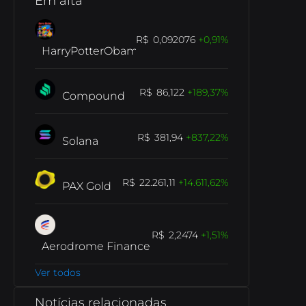
Em alta
0,092076
0,91
HarryPotterObamaSonic10Inu
86,122
189,37
Compound
381,94
837,22
Solana
22.261,11
14.611,62
PAX Gold
2,2474
1,51
Aerodrome Finance
Ver todos
Notícias relacionadas