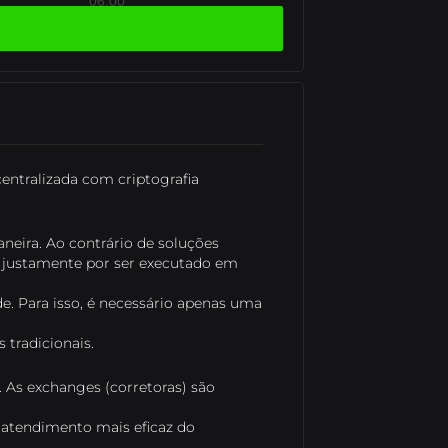
06:00
06:00
ko
ntralizada com criptografia
eira. Ao contrário de soluções
 justamente por ser executado em
e. Para isso, é necessário apenas uma
tradicionais.
n. As exchanges (corretoras) são
o atendimento mais eficaz do