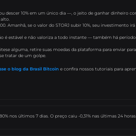
ou descer 10% em um único dia —, o jeito de ganhar dinheiro co
alto.
0. Amanhã, se o valor do STORJ subir 10%, seu investimento irá
ão é estável e não valoriza a todo instante — também há período
ótese alguma, retire suas moedas da plataforma para enviar par
 se tratar de um golpe.
sse o blog da Brasil Bitcoin
e confira nossos tutoriais para apre
,80% nos últimos 7 dias. O preço caiu -0,31% nas últimas 24 horas