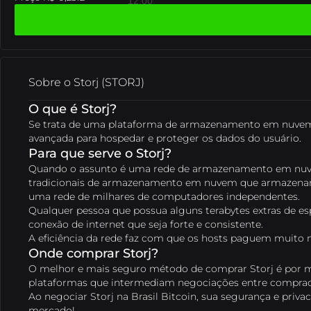
12:00
12:00
Sobre o Storj (STORJ)
O que é Storj?
Se trata de uma plataforma de armazenamento em nuvem d
avançada para hospedar e proteger os dados do usuário.
Para que serve o Storj?
Quando o assunto é uma rede de armazenamento em nuvem 
tradicionais de armazenamento em nuvem que armazenam 
uma rede de milhares de computadores independentes.
Qualquer pessoa que possua alguns terabytes extras de es
B8 Trade
B8 CaaS
API
Contato
Utilize nossa API para acessar dados em
Ofereça negociação, depósitos e saques
Precisa falar com a gente? Conheça
Negocie criptoativos com ferramentas
conexão de internet que seja forte e consistente.
básicas e avançadas.
de dezenas de criptomoedas na sua empresa.
tempo real e automatizar transações.
nossos canais de atendimento.
A eficiência da rede faz com que os hosts paguem muito
Onde comprar Storj?
B8 Listing
Impulsione o acesso ao seu ativo,
B8 Stable
Trabalhe conosco
Se exponha à moedas seguras com
Junte-se a Brasil Bitcoin na
O melhor e mais seguro método de comprar Storj é por
garantindo credibilidade, segurança e acesso ao
paridade em metais e moedas fortes.
revolução das criptomoedas.
plataformas que intermediam negociações entre comprado
seu projeto.
Ao negociar Storj na Brasil Bitcoin, sua segurança e priv
mercado!