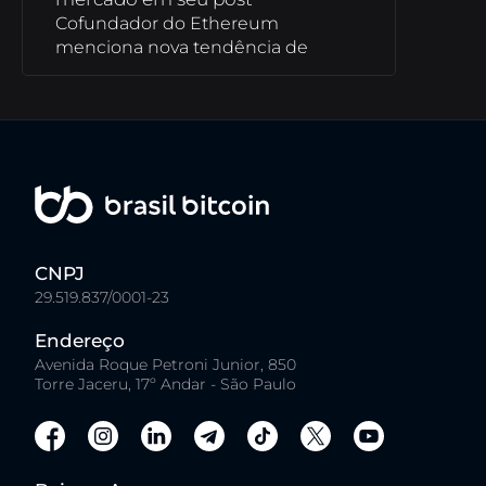
Cofundador do Ethereum
menciona nova tendência de
mercado em seu post
Vitalik Buterin,
cofundador do Ethereum, abordou o tema
dos projetos DePIN em um post no
Warpcast nesta sexta-feira (8).
A conversa
girou em torno do potencial desses projetos
e quais teriam maior chance de sucesso.
CNPJ
29.519.837/0001-23
Endereço
Analista indica 4 criptomoedas
Avenida Roque Petroni Junior, 850
para comprar nesta ultima semana
Torre Jaceru, 17º Andar - São Paulo
do ano
A analista da Ekta Mourya, ao
observar o sentimento dos traders em
relação a certas altcoins, identificou quatro
criptomoedas com potencial de