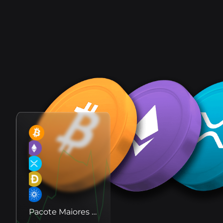
B8무역
B8 CaaS
API
연락하다
API를 사용하여 실시간 데이터에 액세스하고 거래
기본 및 고급 도구를 사용하여 암호화폐 자산을
우리한테 얘기할 필요가 있나요? 우리의 서비
Ofereça negociação, depósitos e saques
거래하세요.
de dezenas de criptomoedas na sua empresa.
를 자동화하세요.
스 채널을 찾아보세요.
B8 안정
B8 상장
우리와 함께 일하세요
금속화폐와 강화폐가 동등한 안전한 화폐에 노
자산에 대한 액세스를 강화하여 프로젝트에 대
암호화폐 혁명에 브라질 비트코
출해보세요.
한 신뢰성, 보안 및 액세스를 보장합니다.
인과 함께하세요.
Pacote Maiores Moedas