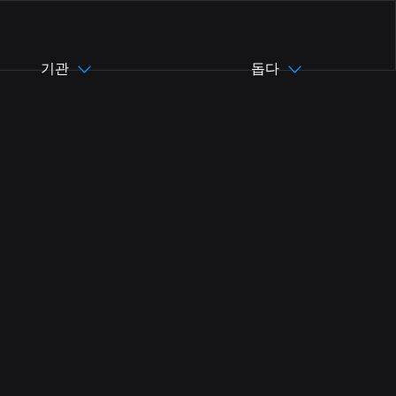
기관
돕다
asil)
pt-BR
en
zh-CN
zh-TW
es