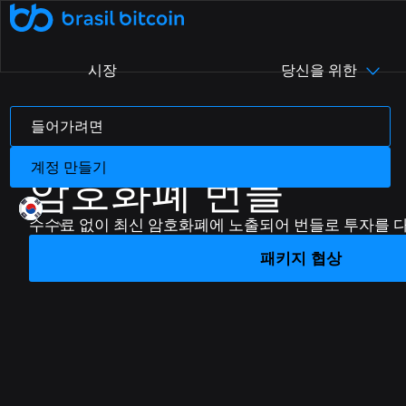
시장
당신을 위한
🤖 Ative a SophIA Plus: sua assessora cripto
더 알아보기
들어가려면
추천으로 인한 수입
B8페이
우리는 누구인가
지원 센터
실제 사업체 및 디지털 상점에서 암호화폐로 결
자주 묻는 질문(FAQ)에서 가장 자주 묻는 질
우리의 구조, 가치 및 목표에 대해 자
친구에게 Brasil Bitcoin을 추천
하여 추가 수익을 창출하세요.
제.
세히 알아보십시오
문을 확인하세요.
계정 만들기
B8 팩
암호화폐 번들
무료 암호화폐
B8 OTC
수수료 및 마감일
유동성, 민첩성, 맞춤형 서비스로 높은 가치를
저희 앱에서 암호화폐를 사용하고 하루
큰 이동 제한과 적은 수수료를 고려
수수료 없이 최신 암호화폐에 노출되어 번들로 투자를 
최대 R$1,000를 받으세요.
협상합니다.
하세요
패키지 협상
B8 Earn
블로그
암호화폐의 세계에 대해 알아보고 최신 시장 뉴
Rentabilize seus ativos digitais e receba
renda passiva.
스를 팔로우하세요.
Maximizada
Realizar compras e vendas de
criptomoedas maximizadas em até 100x.