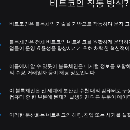
비트코인 작동 방식?
비트코인은 블록체인 기술을 기반으로 작동하며 문자 그
블록체인은 전체 비트코인 네트워크를 원활하게 운영하게 
업들이 운영 효율성을 향상시키기 위해 채택한 혁신적이
이름에서 알 수 있듯이 블록체인은 디지털 정보를 포함하
의 수량, 거래일자 등이 해당 정보입니다.
B8무역
B8 CaaS
API
연락하다
API를 사용하여 실시간 데이터에 액세스하고 거래
기본 및 고급 도구를 사용하여 암호화폐 자산을
우리한테 얘기할 필요가 있나요? 우리의 서비
Ofereça negociação, depósitos e saques
이 블록체인은 전 세계에 분산된 수천 대의 컴퓨터로 구
거래하세요.
de dezenas de criptomoedas na sua empresa.
를 자동화하세요.
스 채널을 찾아보세요.
컴퓨터 중 한 부분에 문제가 발생하면 다른 부분이 데이터
B8 안정
B8 상장
우리와 함께 일하세요
금속화폐와 강화폐가 동등한 안전한 화폐에 노
자산에 대한 액세스를 강화하여 프로젝트에 대
암호화폐 혁명에 브라질 비트코
이러한 분산화는 네트워크의 해킹, 침입 또는 사기를 실
출해보세요.
한 신뢰성, 보안 및 액세스를 보장합니다.
인과 함께하세요.