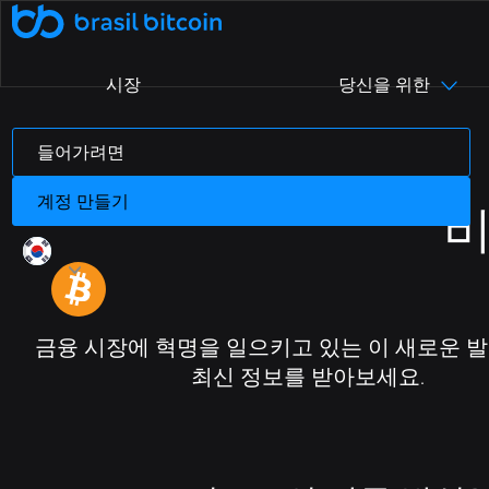
시장
당신을 위한
🤖 Ative a SophIA Plus: sua assessora cripto
더 알아보기
들어가려면
추천으로 인한 수입
B8페이
우리는 누구인가
지원 센터
실제 사업체 및 디지털 상점에서 암호화폐로 결
자주 묻는 질문(FAQ)에서 가장 자주 묻는 질
우리의 구조, 가치 및 목표에 대해 자
친구에게 Brasil Bitcoin을 추천
하여 추가 수익을 창출하세요.
제.
세히 알아보십시오
문을 확인하세요.
계정 만들기
비
무료 암호화폐
B8 OTC
수수료 및 마감일
유동성, 민첩성, 맞춤형 서비스로 높은 가치를
저희 앱에서 암호화폐를 사용하고 하루
큰 이동 제한과 적은 수수료를 고려
최대 R$1,000를 받으세요.
협상합니다.
하세요
B8 Earn
블로그
암호화폐의 세계에 대해 알아보고 최신 시장 뉴
Rentabilize seus ativos digitais e receba
금융 시장에 혁명을 일으키고 있는 이 새로운 
renda passiva.
스를 팔로우하세요.
최신 정보를 받아보세요.
Maximizada
Realizar compras e vendas de
criptomoedas maximizadas em até 100x.