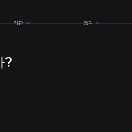
기관
돕다
asil)
pt-BR
까?
en
zh-CN
zh-TW
es