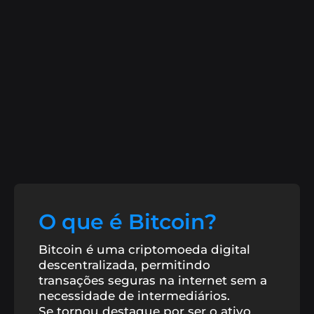
B8무역
우리와 함께 일하세요
기본 및 고급 도구를 사용하여 암호화폐 자산을
암호화폐 혁명에 브라질 비트코
거래하세요.
인과 함께하세요.
B8 Hub
Conheça mais sobre a nossa holding, que
B8 안정
금속화폐와 강화폐가 동등한 안전한 화폐에 노
impulsiona o mercado de tecnologia com
출해보세요.
soluções inovadoras.
B8 글로벌
빠르고 안전하게 해외배송을 해보세요.
빠른 구매
쉽고 정확하게 암호화폐 구매를 단순화하고
반복 일정을 예약하세요.
O que é Bitcoin?
Cobrar com Cripto
Receba pagamentos em
criptoativos com conversão automática para reais.
Bitcoin é uma criptomoeda digital
descentralizada, permitindo
transações seguras na internet sem a
B8 페이지
암호화폐 자산을 사용하여 물, 전기, 세금 등
necessidade de intermediários.
을 지불하세요.
Se tornou destaque por ser o ativo