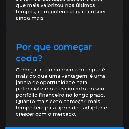
que mais valorizou nos últimos
B8 팩
인기 자산으로 구성된 바스켓으로 투자를 다양화
tempos, com potencial para crescer
하세요.
ainda mais.
B8 OTC
유동성, 민첩성, 맞춤형 서비스로 높은 가치를
협상합니다.
Por que começar
SophIA
Uma inteligência artificial integrada ao
cedo?
Telegram, que facilita suas operações financeiras.
Começar cedo no mercado cripto é
mais do que uma vantagem, é uma
Exposição EUA
Se exponha a valorização das
janela de oportunidade para
maiores empresas do mundo!
potencializar o crescimento do seu
portfólio financeiro no longo prazo.
Quanto mais cedo começar, mais
tempo terá para aprender, adaptar e
crescer com o mercado.