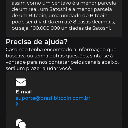
B8 Trade
Trabalhe conosco
Negocie criptoativos com ferramentas
Junte-se a Brasil Bitcoin na
assim como um centavo é a menor parcela
básicas e avançadas.
revolução das criptomoedas.
de um real, um Satoshi é a menor parcela
de um Bitcoin, uma unidade de Bitcoin
pode ser dividida em até 8 casas decimais,
B8 Hub
Conheça mais sobre a nossa holding, que
B8 Stable
Se exponha à moedas seguras com
ou seja, 100.000.000 unidades de Satoshi.
impulsiona o mercado de tecnologia com
paridade em metais e moedas fortes.
soluções inovadoras.
Precisa de ajuda?
B8 Global
Realize remessas para o exterior com
Caso não tenha encontrado a informação que
agilidade e segurança.
buscava ou tenha outras questões, sinta-se à
vontade para nos contatar pelos canais abaixo,
Compra Rápida
Simplifique suas compras de
será um prazer ajudar você.
cripto e programe recorrências com facilidade e
precisão.
E-mail
Cobrar com Cripto
Receba pagamentos em
suporte@brasilbitcoin.com.br
criptoativos com conversão automática para reais.
B8 Pag
Utilize seus criptoativos para pagar contas
de água, luz, tributos, etc.