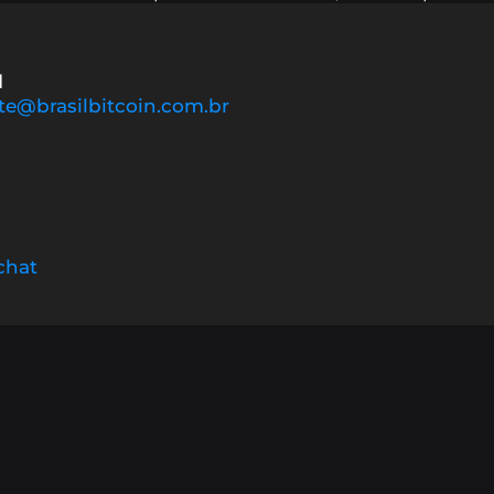
l
te@brasilbitcoin.com.br
chat