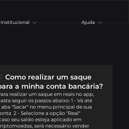
Institucional
Ajuda
asil)
pt-BR
en
Como realizar um saque
para a minha conta bancária?
zh-CN
ara realizar um saque em reais no app,
asta seguir os passos abaixo: 1 - Vá até
 aba "Sacar" no menu principal de sua
zh-TW
onta 2 - Selecione a opção "Real"
caso seu saldo esteja aplicado em
es
riptomoedas, será necessário vender