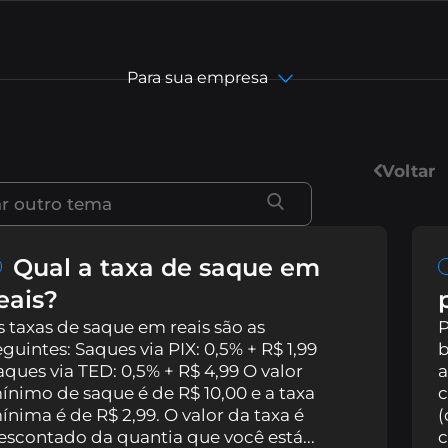
Para sua empresa
Voltar
Portugues (Br
English
Qual a taxa de saque em
eais?
简体中文
s taxas de saque em reais são as
P
eguintes: Saques via PIX: 0,5% + R$ 1,99
b
繁體中文
aques via TED: 0,5% + R$ 4,99 O valor
a
ínimo de saque é de R$ 10,00 e a taxa
c
ínima é de R$ 2,99. O valor da taxa é
(
Español
escontado da quantia que você está...
c