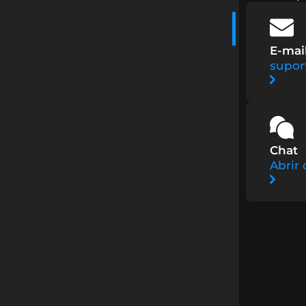
B8 Hub
Conheça mais sobre a nossa holding,
B8 Global
Realize remessas para o exterior com
que impulsiona o mercado de tecnologia com
agilidade e segurança.
soluções inovadoras.
E-mai
Compra Rápida
Simplifique suas compras de
supor
cripto e programe recorrências com facilidade e
precisão.
Cobrar com Cripto
Receba pagamentos em
criptoativos com conversão automática para
reais.
Chat
Abrir 