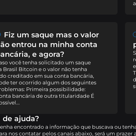
a
한국어
Fiz um saque mas o valor
ão entrou na minha conta
ancária, e agora?
S
r
aso você tenha solicitado um saque
e
a Brasil Bitcoin e o valor não tenha
T
ido creditado em sua conta bancária,
d
ode ter ocorrido algum dos seguintes
s
roblemas: Primeira possibilidade:
onta bancária de outra titularidade É
ssível...
a de ajuda?
tenha encontrado a informação que buscava ou tenha 
ra nos contatar pelos canais abaixo, será um prazer 