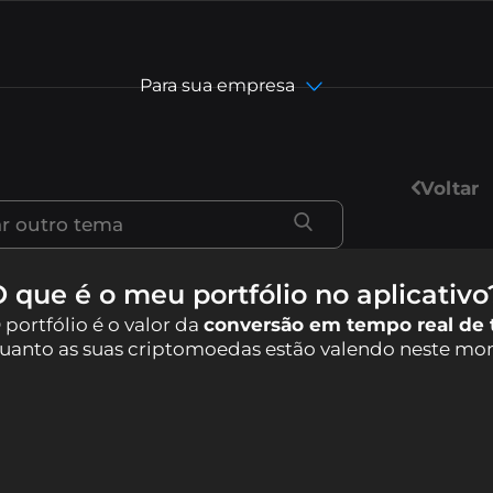
Para sua empresa
Voltar
Portugues (Br
English
 que é o meu portfólio no aplicativo
 portfólio é o valor da
conversão em tempo real de 
简体中文
uanto as suas criptomoedas estão valendo neste mo
繁體中文
Español