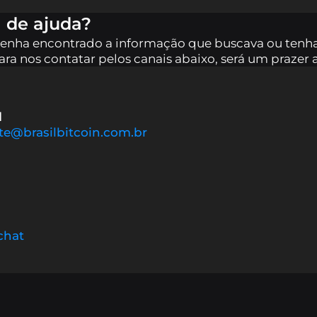
a de ajuda?
한국어
tenha encontrado a informação que buscava ou tenha 
ra nos contatar pelos canais abaixo, será um prazer 
l
te@brasilbitcoin.com.br
chat