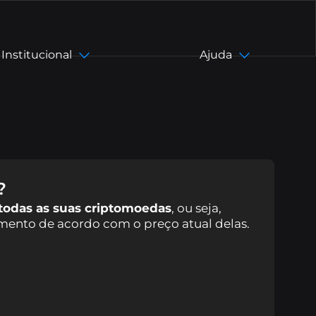
Institucional
Ajuda
asil)
pt-BR
en
?
todas as suas criptomoedas
, ou seja,
zh-CN
mento de acordo com o preço atual delas.
zh-TW
es