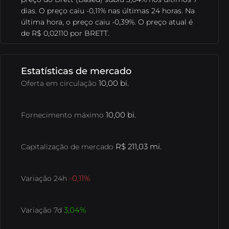
dias. O preço caiu -0,11% nas últimas 24 horas. Na
B8 Pack
Diversifique seus investimentos com
última hora, o preço caiu -0,39%. O preço atual é
cestas que compõem ativos em alta.
de R$ 0,02110 por BRETT.
B8 OTC
Negocie altos valores com liquidez,
agilidade e atendimento personalizado.
Estatísticas de mercado
10,00 bi.
Oferta em circulação
SophIA
Uma inteligência artificial integrada ao
Telegram, que facilita suas operações financeiras.
10,00 bi.
Fornecimento máximo
Exposição EUA
Se exponha a valorização das
R$ 211,03 mi.
Capitalização de mercado
maiores empresas do mundo!
-0,11%
Variação 24h
3,04%
Variação 7d