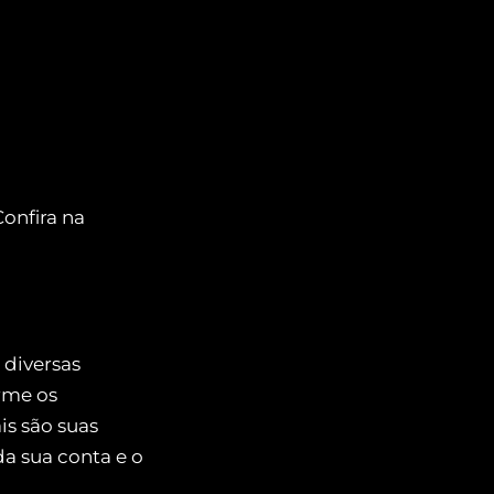
Confira na
diversas
rme os
is são suas
a sua conta e o