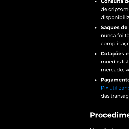
Consulta d
de criptomo
disponibili
Saques de
nunca foi t
complicaçõe
Cotações e
moedas list
mercado, v
Pagamentos
Pix utiliza
das transaç
Procedime