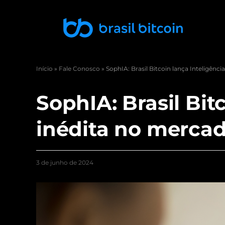
Início
»
Fale Conosco
»
SophIA: Brasil Bitcoin lança Inteligência
SophIA: Brasil Bitc
inédita no mercad
3 de junho de 2024