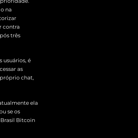
prioridade.
do na
torizar
r contra
pós três
 usuários, é
cessar as
próprio chat,
 atualmente ela
ou se os
Brasil Bitcoin