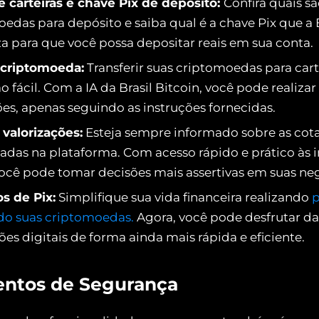
e carteiras e chave Pix de depósito:
Confira quais sã
edas para depósito e saiba qual é a chave Pix que a B
za para que você possa depositar reais em sua conta.
 criptomoeda:
Transferir suas criptomoedas para cart
ão fácil. Com a IA da Brasil Bitcoin, você pode realiza
s, apenas seguindo as instruções fornecidas.
 valorizações:
Esteja sempre informado sobre as cot
adas na plataforma. Com acesso rápido e prático às
ocê pode tomar decisões mais assertivas em suas ne
 de Pix:
Simplifique sua vida financeira realizando
ndo suas criptomoedas.
Agora, você pode desfrutar d
ões digitais de forma ainda mais rápida e eficiente.
ntos de Segurança