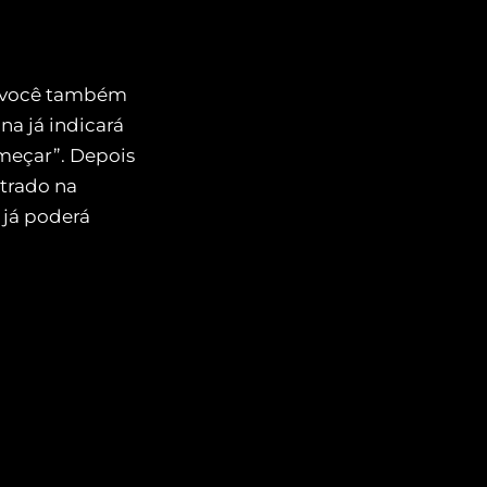
você também
na já indicará
omeçar”. Depois
strado na
 já poderá