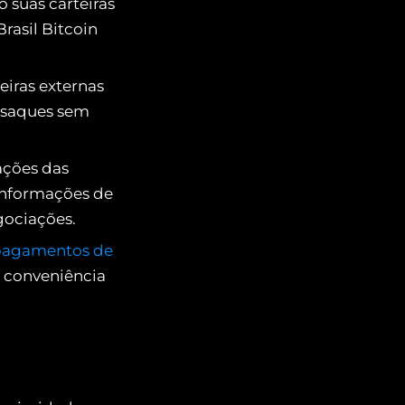
o suas carteiras
rasil Bitcoin
eiras externas
r saques sem
ações das
 informações de
gociações.
pagamentos de
a conveniência