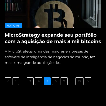
NOTÍCIAS
MicroStrategy expande seu portfólio
com a aquisição de mais 3 mil bitcoins
A MicroStrategy, uma das maiores empresas de
software de inteligência de negócios do mundo, fez
mais uma grande aquisição de…
Previous
Next
…
…
1
3
4
5
6
7
15